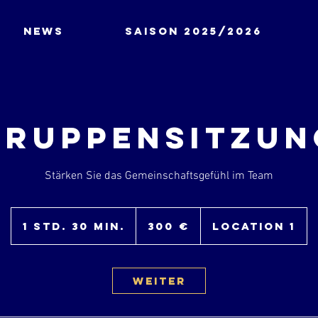
News
Saison 2025/2026
Gruppensitzun
Stärken Sie das Gemeinschaftsgefühl im Team
300
Euro
1 Std. 30 Min.
1
300 €
Location 1
S
t
d
3
Weiter
0
M