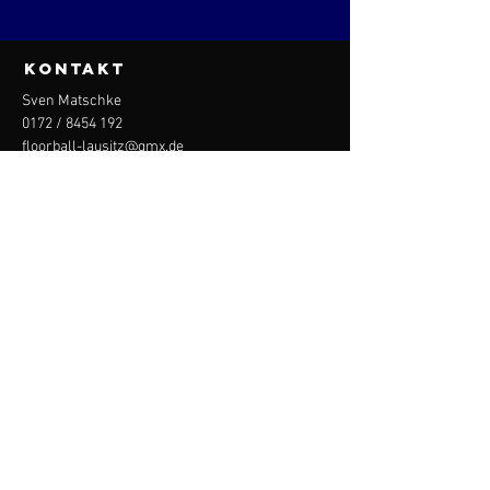
KONTAKT
Sven Matschke
0172 /
8454 192
floorball-lausitz@gmx.de
Social Media
Floorball
Lausitz
Impressum/Datenschutzerklärung/Kont
akt